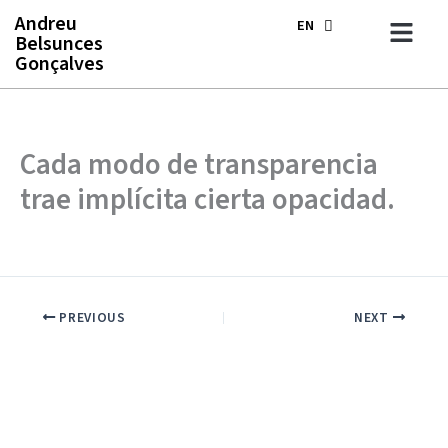
Skip
Andreu
EN
ES
to
Belsunces
content
Gonçalves
Cada modo de transparencia
trae implícita cierta opacidad.
PREVIOUS
NEXT