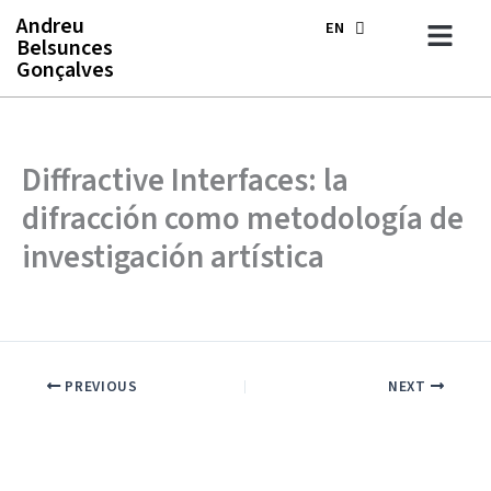
Skip
Andreu
EN
ES
to
Belsunces
content
Gonçalves
Diffractive Interfaces: la
difracción como metodología de
investigación artística
PREVIOUS
NEXT